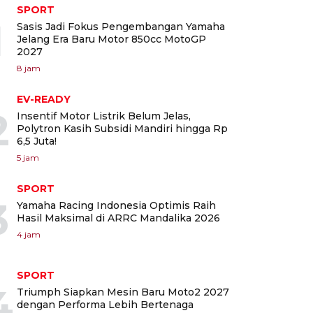
SPORT
1
Sasis Jadi Fokus Pengembangan Yamaha
Jelang Era Baru Motor 850cc MotoGP
2027
8 jam
EV-READY
2
Insentif Motor Listrik Belum Jelas,
Polytron Kasih Subsidi Mandiri hingga Rp
6,5 Juta!
5 jam
SPORT
3
Yamaha Racing Indonesia Optimis Raih
Hasil Maksimal di ARRC Mandalika 2026
4 jam
SPORT
4
Triumph Siapkan Mesin Baru Moto2 2027
dengan Performa Lebih Bertenaga