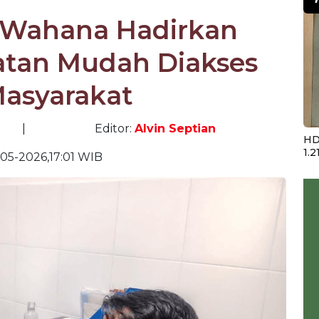
 Wahana Hadirkan
atan Mudah Diakses
Masyarakat
|
Editor:
Alvin Septian
HD
1.2
-05-2026,17:01 WIB