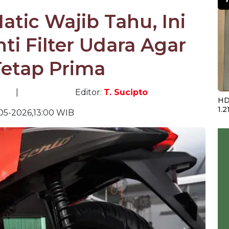
atic Wajib Tahu, Ini
ti Filter Udara Agar
Tetap Prima
|
Editor:
T. Sucipto
HD
1.2
05-2026,13:00 WIB