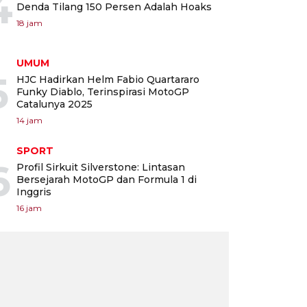
4
Denda Tilang 150 Persen Adalah Hoaks
18 jam
UMUM
5
HJC Hadirkan Helm Fabio Quartararo
Funky Diablo, Terinspirasi MotoGP
Catalunya 2025
14 jam
SPORT
6
Profil Sirkuit Silverstone: Lintasan
Bersejarah MotoGP dan Formula 1 di
Inggris
16 jam