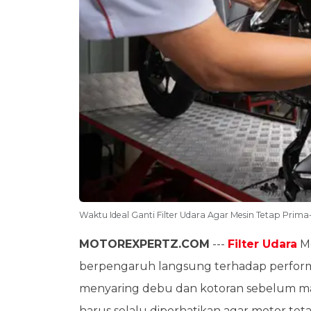
Waktu Ideal Ganti Filter Udara Agar Mesin Tetap Prim
MOTOREXPERTZ.COM
---
Filter Udara
Mo
berpengaruh langsung terhadap perfor
menyaring debu dan kotoran sebelum ma
harus selalu diperhatikan agar motor teta