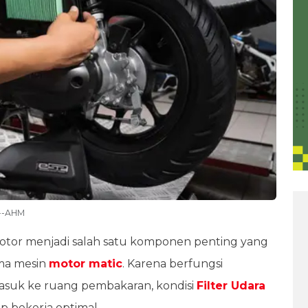
a--AHM
tor menjadi salah satu komponen penting yang
ma mesin
motor matic
. Karena berfungsi
suk ke ruang pembakaran, kondisi
Filter Udara
p bekerja optimal.