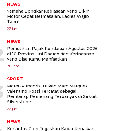
NEWS
1
Yamaha Bongkar Kebiasaan yang Bikin
Motor Cepat Bermasalah, Ladies Wajib
Tahu!
22 jam
NEWS
2
Pemutihan Pajak Kendaraan Agustus 2026
di 10 Provinsi, Ini Daerah dan Keringanan
yang Bisa Kamu Manfaatkan
20 jam
SPORT
3
MotoGP Inggris: Bukan Marc Marquez,
Valentino Rossi Tercatat sebagai
Pembalap Pemenang Terbanyak di Sirkuit
Silverstone
22 jam
NEWS
Korlantas Polri Tegaskan Kabar Kenaikan