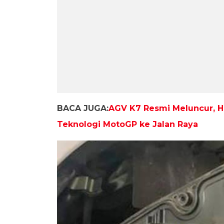
BACA JUGA:
AGV K7 Resmi Meluncur, H
Teknologi MotoGP ke Jalan Raya