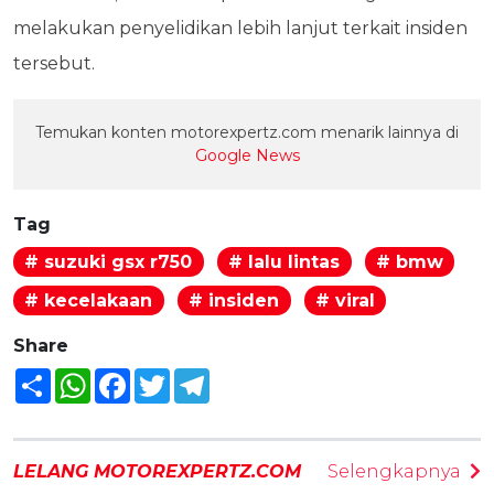
melakukan penyelidikan lebih lanjut terkait insiden
tersebut.
Temukan konten motorexpertz.com menarik lainnya di
Google News
Tag
# suzuki gsx r750
# lalu lintas
# bmw
# kecelakaan
# insiden
# viral
Share
Share
WhatsApp
Facebook
Twitter
Telegram
LELANG MOTOREXPERTZ.COM
Selengkapnya