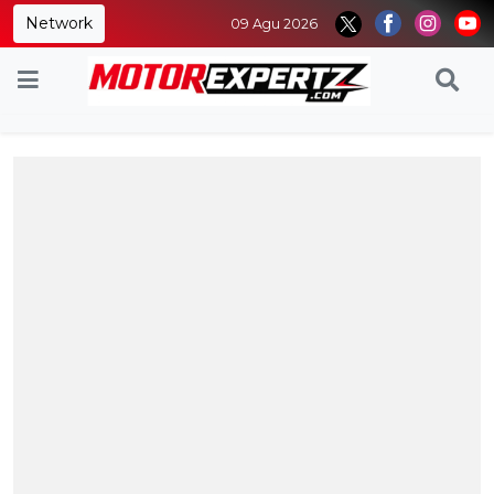
Network
09 Agu 2026