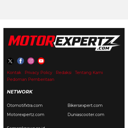
Kontak
Privacy Policy
Redaksi
Tentang Kami
Pedoman Pemberitaan
NETWORK
Otomotifxtra.com
Bikersexpert.com
Motorexpertz.com
Duniascooter.com