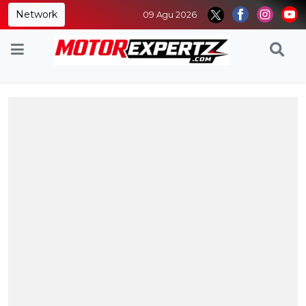
Network
09 Agu 2026