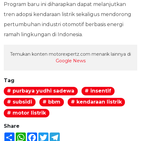
Program baru ini diharapkan dapat melanjutkan
tren adopsi kendaraan listrik sekaligus mendorong
pertumbuhan industri otomotif berbasis energi
ramah lingkungan di Indonesia.
Temukan konten motorexpertz.com menarik lainnya di
Google News
Tag
# purbaya yudhi sadewa
# insentif
# subsidi
# bbm
# kendaraan listrik
# motor listrik
Share
Share
WhatsApp
Facebook
Twitter
Telegram