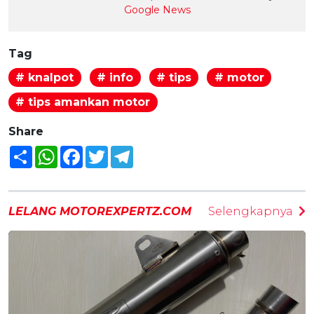
Google News
Tag
# knalpot
# info
# tips
# motor
# tips amankan motor
Share
Share
WhatsApp
Facebook
Twitter
Telegram
LELANG MOTOREXPERTZ.COM
Selengkapnya