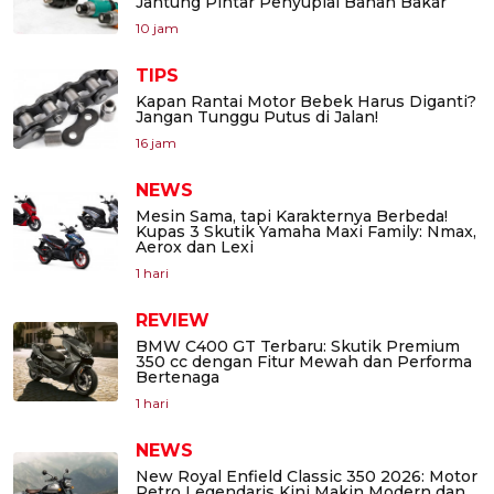
Jantung Pintar Penyuplai Bahan Bakar
10 jam
TIPS
Kapan Rantai Motor Bebek Harus Diganti?
Jangan Tunggu Putus di Jalan!
16 jam
NEWS
Mesin Sama, tapi Karakternya Berbeda!
Kupas 3 Skutik Yamaha Maxi Family: Nmax,
Aerox dan Lexi
1 hari
REVIEW
BMW C400 GT Terbaru: Skutik Premium
350 cc dengan Fitur Mewah dan Performa
Bertenaga
1 hari
NEWS
New Royal Enfield Classic 350 2026: Motor
Retro Legendaris Kini Makin Modern dan