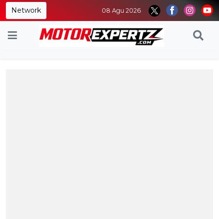
Network
08 Agu 2026