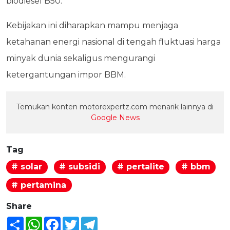
biodiesel B50.
Kebijakan ini diharapkan mampu menjaga
ketahanan energi nasional di tengah fluktuasi harga
minyak dunia sekaligus mengurangi
ketergantungan impor BBM.
Temukan konten motorexpertz.com menarik lainnya di
Google News
Tag
# solar
# subsidi
# pertalite
# bbm
# pertamina
Share
Share
WhatsApp
Facebook
Twitter
Telegram