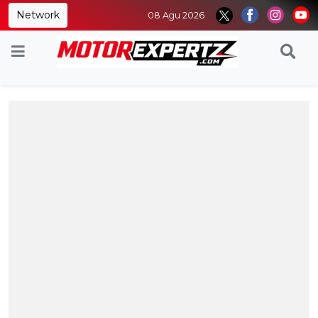
Network
08 Agu 2026