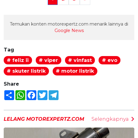
Temukan konten motorexpertz.com menarik lainnya di
Google News
Tag
# feliz ii
# viper
# vinfast
# evo
# skuter listrik
# motor listrik
Share
Share
WhatsApp
Facebook
Twitter
Telegram
LELANG MOTOREXPERTZ.COM
Selengkapnya