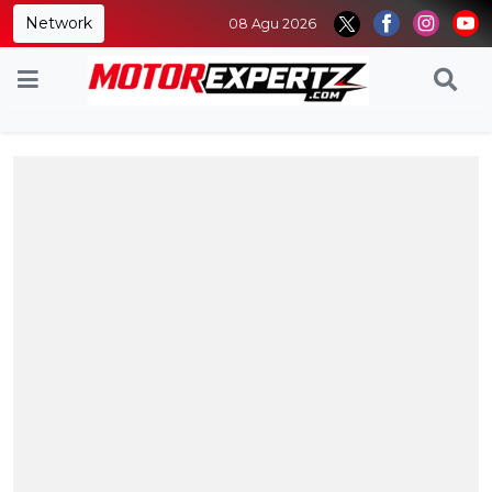
Network
08 Agu 2026