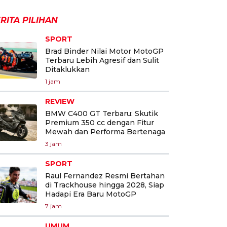
RITA PILIHAN
SPORT
Brad Binder Nilai Motor MotoGP
Terbaru Lebih Agresif dan Sulit
Ditaklukkan
1 jam
REVIEW
BMW C400 GT Terbaru: Skutik
Premium 350 cc dengan Fitur
Mewah dan Performa Bertenaga
3 jam
SPORT
Raul Fernandez Resmi Bertahan
di Trackhouse hingga 2028, Siap
Hadapi Era Baru MotoGP
7 jam
UMUM