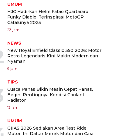
UMUM
1
HJC Hadirkan Helm Fabio Quartararo
Funky Diablo, Terinspirasi MotoGP
Catalunya 2025
23 jam
NEWS
2
New Royal Enfield Classic 350 2026: Motor
Retro Legendaris Kini Makin Modern dan
Nyaman
9 jam
TIPS
3
Cuaca Panas Bikin Mesin Cepat Panas,
Begini Pentingnya Kondisi Coolant
Radiator
13 jam
UMUM
4
GIIAS 2026 Sediakan Area Test Ride
Motor, Ini Daftar Merek Motor dan Cara