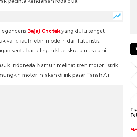
ak pecinta kendaraan roda dua.
 legendaris
Bajaj Chetak
yang dulu sangat
k yang jauh lebih modern dan futuristis.
an sentuhan elegan khas skutik masa kini.
uk Indonesia. Namun melihat tren motor listrik
gkin motor ini akan dilirik pasar Tanah Air.
Ti
Te
BE