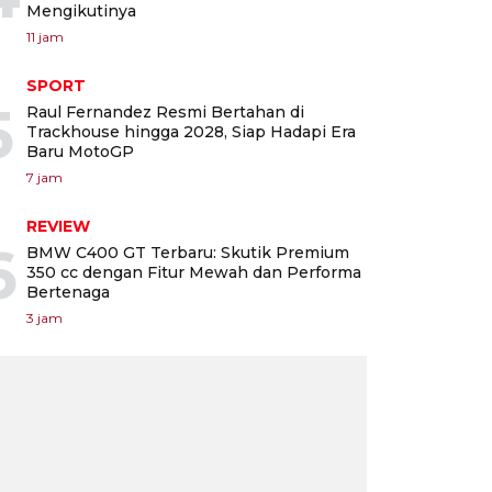
Mengikutinya
11 jam
SPORT
5
Raul Fernandez Resmi Bertahan di
Trackhouse hingga 2028, Siap Hadapi Era
Baru MotoGP
7 jam
REVIEW
6
BMW C400 GT Terbaru: Skutik Premium
350 cc dengan Fitur Mewah dan Performa
Bertenaga
3 jam