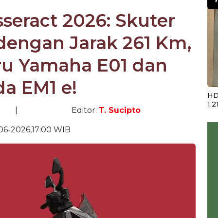
sseract 2026: Skuter
k dengan Jarak 261 Km,
aru Yamaha E01 dan
a EM1 e!
HD
1.2
|
Editor:
T. Sucipto
06-2026,17:00 WIB