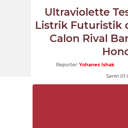
Ultraviolette Te
Listrik Futuristi
Calon Rival B
Hond
Reporter:
Yohanes Ishak
Senin 01-