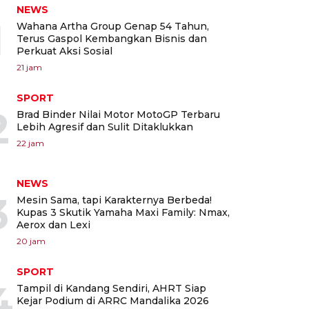
NEWS
1
Wahana Artha Group Genap 54 Tahun,
Terus Gaspol Kembangkan Bisnis dan
Perkuat Aksi Sosial
21 jam
SPORT
2
Brad Binder Nilai Motor MotoGP Terbaru
Lebih Agresif dan Sulit Ditaklukkan
22 jam
NEWS
3
Mesin Sama, tapi Karakternya Berbeda!
Kupas 3 Skutik Yamaha Maxi Family: Nmax,
Aerox dan Lexi
20 jam
SPORT
4
Tampil di Kandang Sendiri, AHRT Siap
Kejar Podium di ARRC Mandalika 2026