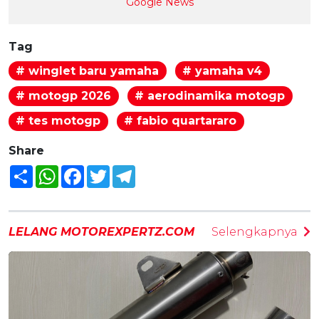
Google News
Tag
# winglet baru yamaha
# yamaha v4
# motogp 2026
# aerodinamika motogp
# tes motogp
# fabio quartararo
Share
Share
WhatsApp
Facebook
Twitter
Telegram
LELANG MOTOREXPERTZ.COM
Selengkapnya