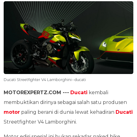
Ducati Streetfighter V4 Lamborghini--ducati
MOTOREXPERTZ.COM ---
Ducati
kembali
membuktikan dirinya sebagai salah satu produsen
motor
paling berani di dunia lewat kehadiran
Ducati
Streetfighter V4 Lamborghini.
Motor edisi spesial ini bukan sekadar naked bike