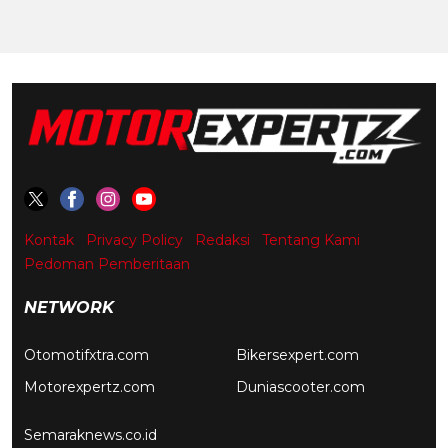
Kontak
Privacy Policy
Redaksi
Tentang Kami
Pedoman Pemberitaan
NETWORK
Otomotifxtra.com
Bikersexpert.com
Motorexpertz.com
Duniascooter.com
Semaraknews.co.id