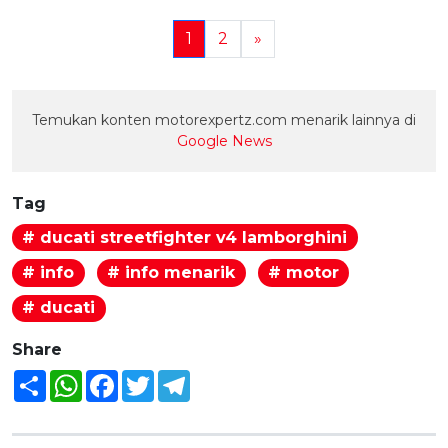
1
2
»
Temukan konten motorexpertz.com menarik lainnya di
Google News
Tag
# ducati streetfighter v4 lamborghini
# info
# info menarik
# motor
# ducati
Share
Share
WhatsApp
Facebook
Twitter
Telegram