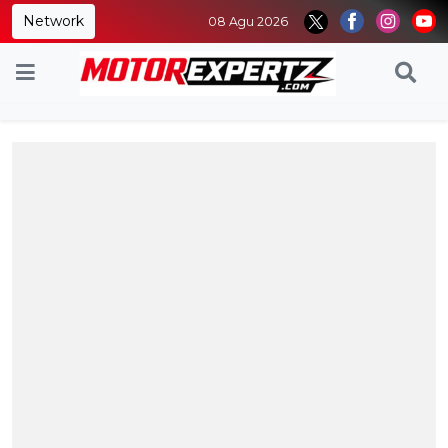
Network
08 Agu 2026