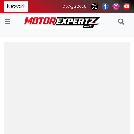
Network
06 Agu 2026