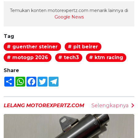
Temukan konten motorexpertz.com menarik lainnya di
Google News
Tag
# guenther steiner
# pit beirer
# motogp 2026
# tech3
# ktm racing
Share
Share
WhatsApp
Facebook
Twitter
Telegram
LELANG MOTOREXPERTZ.COM
Selengkapnya