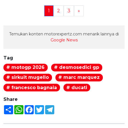
1
2
3
»
Temukan konten motorexpertz.com menarik lainnya di
Google News
Tag
# motogp 2026
# desmosedici gp
# sirkuit mugello
# marc marquez
# francesco bagnaia
# ducati
Share
Share
WhatsApp
Facebook
Twitter
Telegram