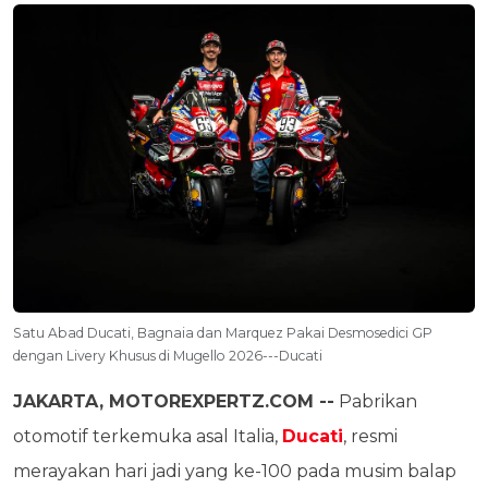
Satu Abad Ducati, Bagnaia dan Marquez Pakai Desmosedici GP
dengan Livery Khusus di Mugello 2026---Ducati
JAKARTA, MOTOREXPERTZ.COM --
Pabrikan
otomotif terkemuka asal Italia,
Ducati
, resmi
merayakan hari jadi yang ke-100 pada musim balap