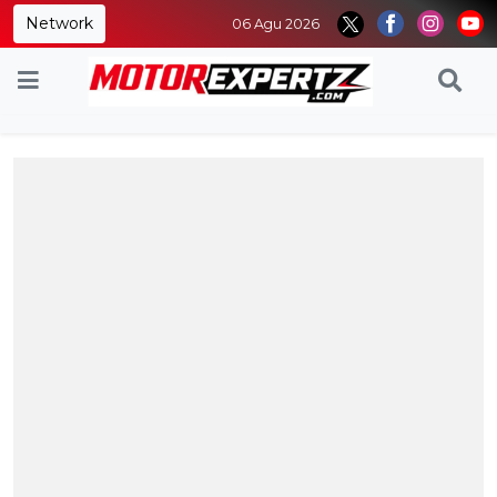
Network
06 Agu 2026