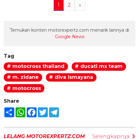
1
2
»
Temukan konten motorexpertz.com menarik lainnya di
Google News
Tag
# motocross thailand
# ducati mx team
# m. zidane
# diva ismayana
# motocross
Share
Share
WhatsApp
Facebook
Twitter
Telegram
LELANG MOTOREXPERTZ.COM
Selengkapnya