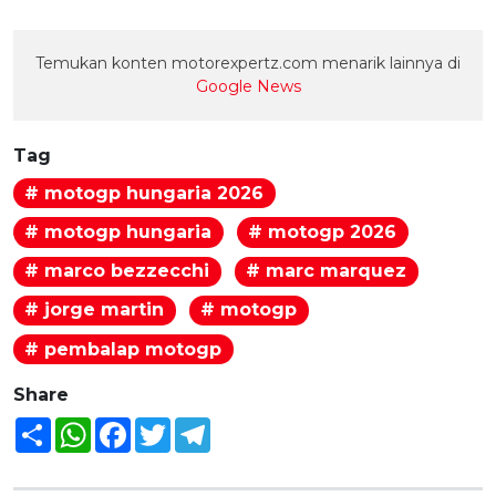
Temukan konten motorexpertz.com menarik lainnya di
Google News
Tag
# motogp hungaria 2026
# motogp hungaria
# motogp 2026
# marco bezzecchi
# marc marquez
# jorge martin
# motogp
# pembalap motogp
Share
Share
WhatsApp
Facebook
Twitter
Telegram