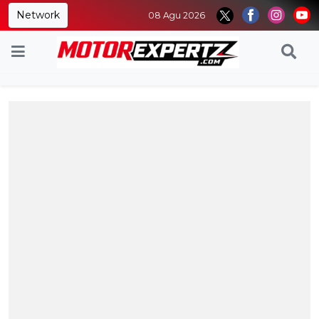
Network
08 Agu 2026