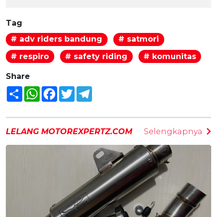
Tag
# adv riders bandung
# satmori
# respiro
# safety riding
# komunitas
Share
Share
WhatsApp
Facebook
Twitter
Telegram
LELANG MOTOREXPERTZ.COM
Selengkapnya