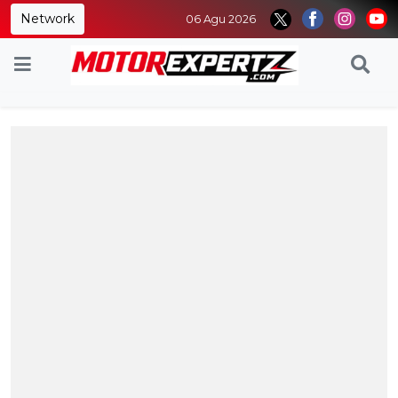
Network
06 Agu 2026