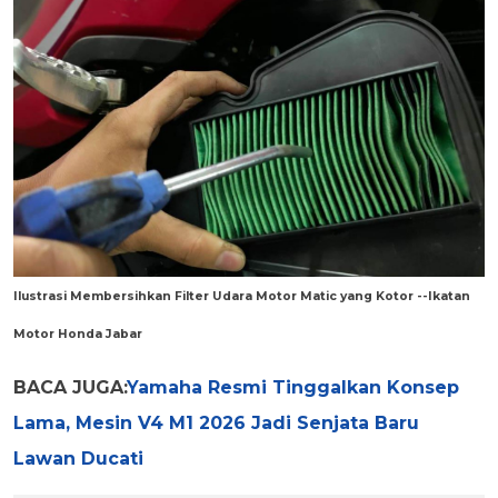
Ilustrasi Membersihkan Filter Udara Motor Matic yang Kotor --Ikatan
Motor Honda Jabar
BACA JUGA:
Yamaha Resmi Tinggalkan Konsep
Lama, Mesin V4 M1 2026 Jadi Senjata Baru
Lawan Ducati