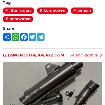
Tag
# filter udara
# komponen
# bensin
# perawatan
Share
Share
WhatsApp
Facebook
Twitter
Telegram
LELANG MOTOREXPERTZ.COM
Selengkapnya