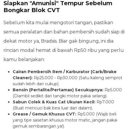
Siapkan "Amunisi" Tempur Sebelum
Bongkar Blok CVT
Sebelum kita mulai mengotori tangan, pastikan
semua peralatan dan bahan pembersih sudah siap di
dekat motor ya, Bradsis. Biar gak bingung, ini dia
rincian modal hemat di bawah Rp50 ribu yang perlu
kamu belanjakan:
Cairan Pembersih Rem / Karburator (Carb/Brake
Cleaner):
Rp25.000 - Rp30.000 (Satu kaleng semprot
sudah lebih dari cukup).
Bensin (Pertalite/Pertamax) Secukupnya:
Rp5.000
(Diambil sedikit dari tangki motor pakai selang).
Sabun Colek & Kuas Cat Ukuran Kecil:
Rp7.000
(Buat mencuci bak besi luar dan dalam).
Grease / Gemuk Khusus CVT:
Rp5.000 (Wajib beli
yang tipe sasetan khusus motor matic, jangan pakai
gemuk sembarangan ya!).