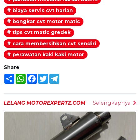
# biaya servis cvt harian
# bongkar cvt motor matic
# tips cvt matic gredek
# cara membersihkan cvt sendiri
# perawatan kaki kaki motor
Share
Share
WhatsApp
Facebook
Twitter
Telegram
LELANG MOTOREXPERTZ.COM
Selengkapnya