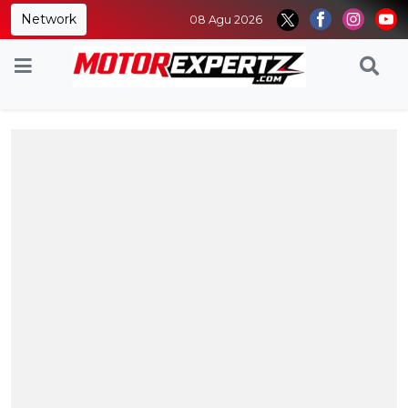
Network
08 Agu 2026