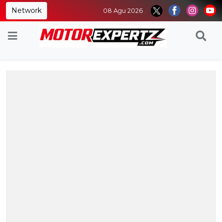
Network
08 Agu 2026