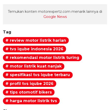
Temukan konten motorexpertz.com menarik lainnya di
Google News
Tag
# review motor listrik harian
# tvs iqube indonesia 2026
# rekomendasi motor listrik turing
# motor listrik kuat nanjak
# spesifikasi tvs iqube terbaru
# profil tvs iqube 2026
# tips otomotif bikers
# harga motor listrik tvs