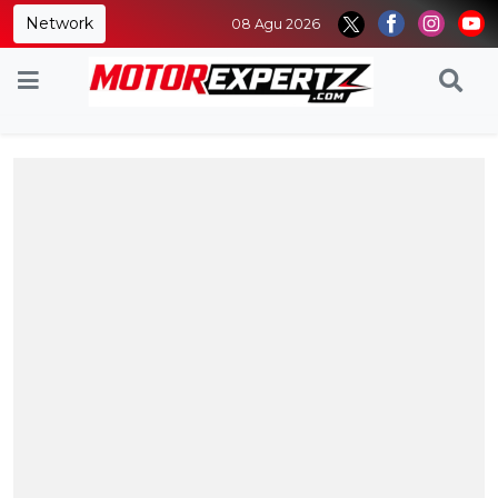
Network
08 Agu 2026