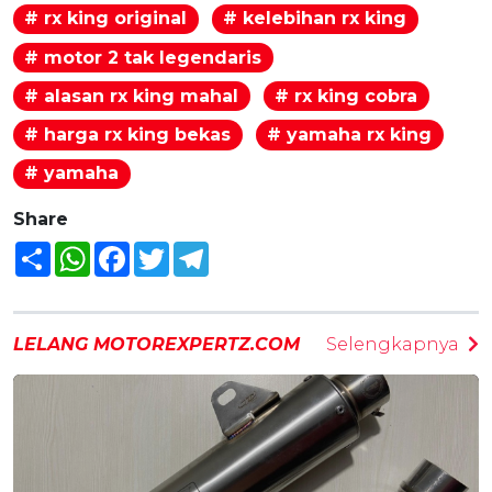
# rx king original
# kelebihan rx king
# motor 2 tak legendaris
# alasan rx king mahal
# rx king cobra
# harga rx king bekas
# yamaha rx king
# yamaha
Share
Share
WhatsApp
Facebook
Twitter
Telegram
LELANG MOTOREXPERTZ.COM
Selengkapnya