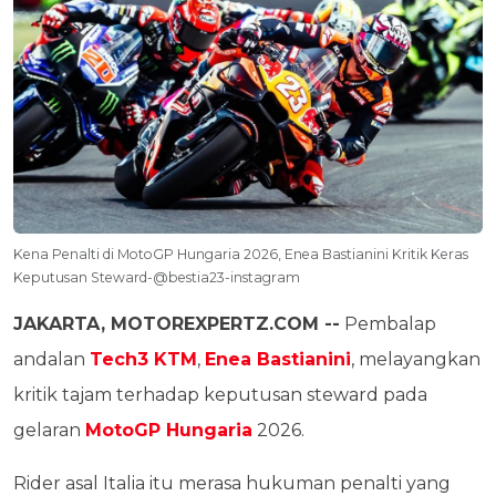
Kena Penalti di MotoGP Hungaria 2026, Enea Bastianini Kritik Keras
Keputusan Steward-@bestia23-instagram
JAKARTA, MOTOREXPERTZ.COM --
Pembalap
andalan
Tech3 KTM
,
Enea Bastianini
, melayangkan
kritik tajam terhadap keputusan steward pada
gelaran
MotoGP Hungaria
2026.
Rider asal Italia itu merasa hukuman penalti yang