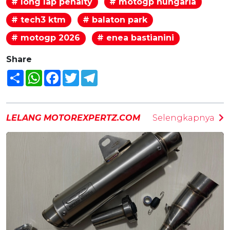
# long lap penalty
# motogp hungaria
# tech3 ktm
# balaton park
# motogp 2026
# enea bastianini
Share
Share
WhatsApp
Facebook
Twitter
Telegram
LELANG MOTOREXPERTZ.COM
Selengkapnya