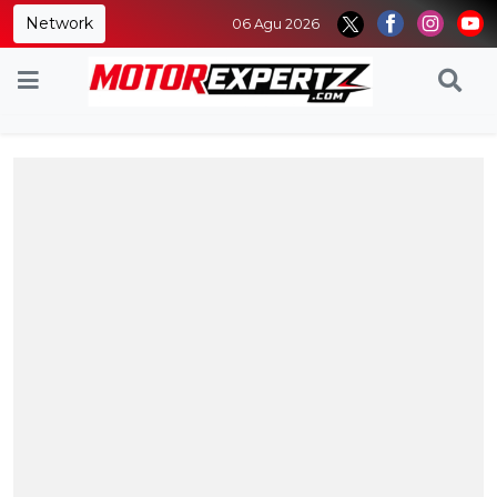
Network
06 Agu 2026