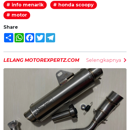
# info menarik
# honda scoopy
# motor
Share
Share
WhatsApp
Facebook
Twitter
Telegram
LELANG MOTOREXPERTZ.COM
Selengkapnya