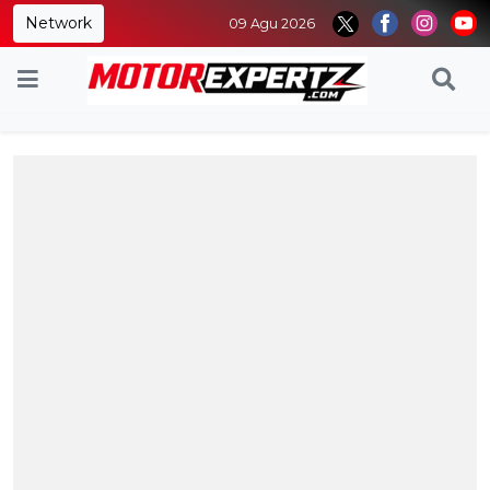
Network
09 Agu 2026