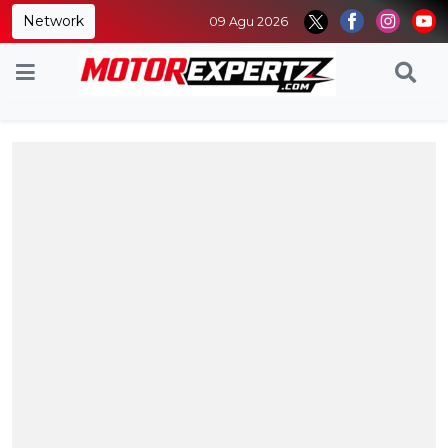
Network
09 Agu 2026