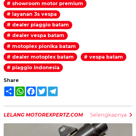
# showroom motor premium
# layanan 3s vespa
# dealer piaggio batam
# dealer vespa batam
# motoplex pionika batam
# dealer motoplex batam
# vespa batam
# piaggio indonesia
Share
Share
WhatsApp
Facebook
Twitter
Telegram
LELANG MOTOREXPERTZ.COM
Selengkapnya