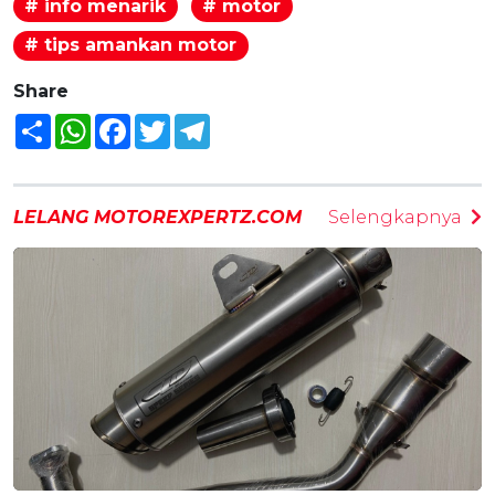
# info menarik
# motor
# tips amankan motor
Share
Share
WhatsApp
Facebook
Twitter
Telegram
LELANG MOTOREXPERTZ.COM
Selengkapnya