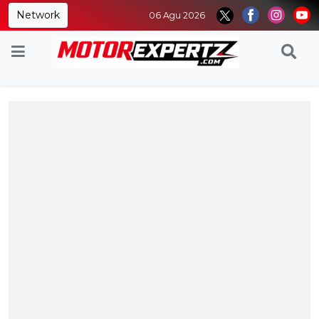
Network
06 Agu 2026