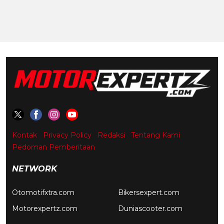
Kontak
Privacy Policy
Redaksi
Tentang Kami
Pedoman Pemberitaan
NETWORK
Otomotifxtra.com
Bikersexpert.com
Motorexpertz.com
Duniascooter.com