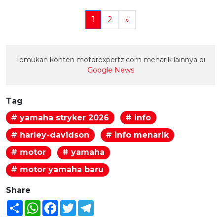
1
2
»
Temukan konten motorexpertz.com menarik lainnya di
Google News
Tag
# yamaha stryker 2026
# info
# harley-davidson
# info menarik
# motor
# yamaha
# motor yamaha baru
Share
Share
WhatsApp
Facebook
Twitter
Telegram