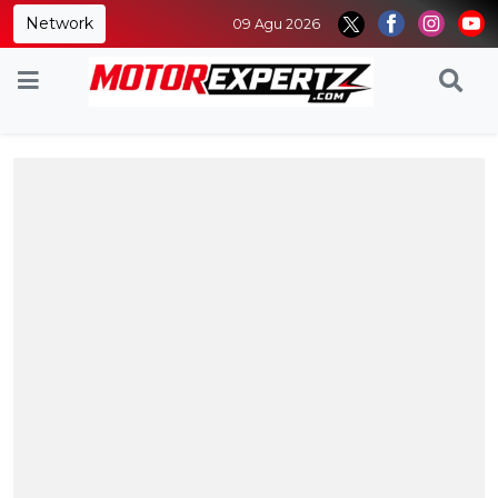
Network
09 Agu 2026