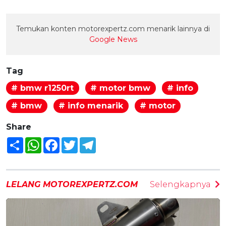
Temukan konten motorexpertz.com menarik lainnya di
Google News
Tag
# bmw r1250rt
# motor bmw
# info
# bmw
# info menarik
# motor
Share
Share
WhatsApp
Facebook
Twitter
Telegram
LELANG MOTOREXPERTZ.COM
Selengkapnya