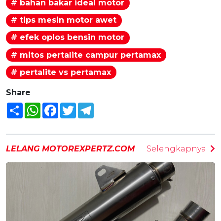
# bahan bakar ideal motor
# tips mesin motor awet
# efek oplos bensin motor
# mitos pertalite campur pertamax
# pertalite vs pertamax
Share
Share
WhatsApp
Facebook
Twitter
Telegram
LELANG MOTOREXPERTZ.COM
Selengkapnya