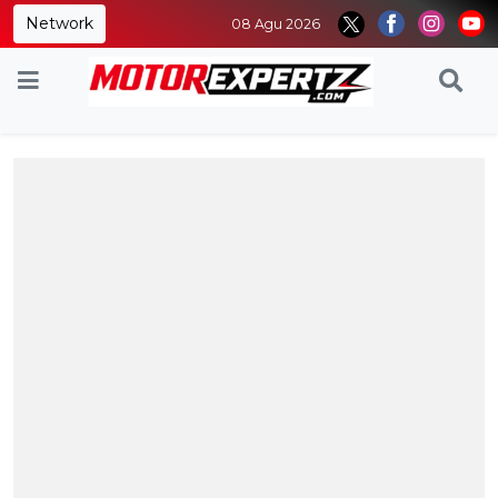
Network
08 Agu 2026