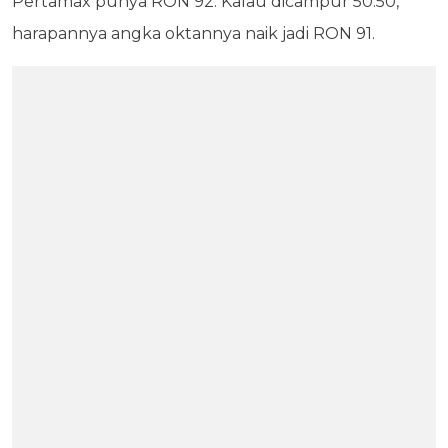
Pertamax punya RON 92. Kalau dicampur 50:50,
harapannya angka oktannya naik jadi RON 91.