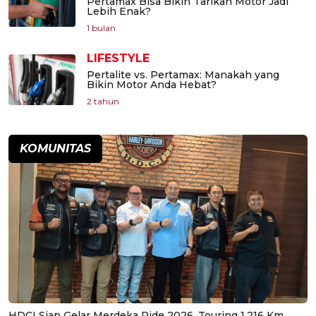
Pertamax Bisa Bikin Tarikan Motor Jadi
Lebih Enak?
1 bulan
LIFESTYLE
Pertalite vs. Pertamax: Manakah yang
Bikin Motor Anda Hebat?
2 tahun
KOMUNITAS
HDCI Siap Gelar Merdeka Ride 2026, Touring 1.216 Km