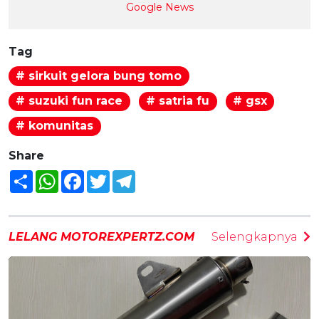
Google News
Tag
# sirkuit gelora bung tomo
# suzuki fun race
# satria fu
# gsx
# komunitas
Share
Share
WhatsApp
Facebook
Twitter
Telegram
LELANG MOTOREXPERTZ.COM
Selengkapnya