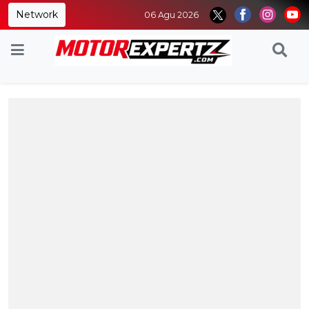
Network
06 Agu 2026