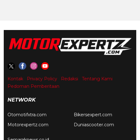
Kontak
Privacy Policy
Redaksi
Tentang Kami
Pedoman Pemberitaan
NETWORK
Otomotifxtra.com
Bikersexpert.com
Motorexpertz.com
Duniascooter.com
Semaraknews.co.id