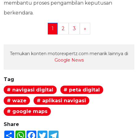
membantu proses pengambilan keputusan
berkendara.
1
2
3
»
Temukan konten motorexpertz.com menarik lainnya di
Google News
Tag
# navigasi digital
# peta digital
# waze
# aplikasi navigasi
# google maps
Share
Share
WhatsApp
Facebook
Twitter
Telegram