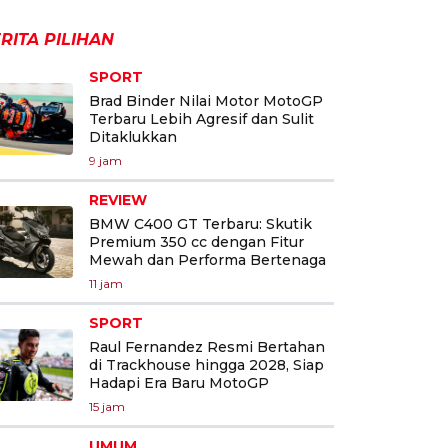
RITA PILIHAN
SPORT
Brad Binder Nilai Motor MotoGP
Terbaru Lebih Agresif dan Sulit
Ditaklukkan
9 jam
REVIEW
BMW C400 GT Terbaru: Skutik
Premium 350 cc dengan Fitur
Mewah dan Performa Bertenaga
11 jam
SPORT
Raul Fernandez Resmi Bertahan
di Trackhouse hingga 2028, Siap
Hadapi Era Baru MotoGP
15 jam
UMUM