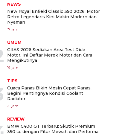
NEWS
1
New Royal Enfield Classic 350 2026: Motor
Retro Legendaris Kini Makin Modern dan
Nyaman
17 jam
UMUM
2
GIIAS 2026 Sediakan Area Test Ride
Motor, Ini Daftar Merek Motor dan Cara
Mengikutinya
19 jam
TIPS
3
Cuaca Panas Bikin Mesin Cepat Panas,
Begini Pentingnya Kondisi Coolant
Radiator
21 jam
REVIEW
4
BMW C400 GT Terbaru: Skutik Premium
350 cc dengan Fitur Mewah dan Performa