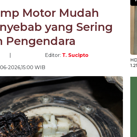
Pump Motor Mudah
enyebab yang Sering
n Pengendara
|
Editor:
T. Sucipto
HD
1.2
-06-2026,15:00 WIB