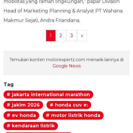
mobilitas yang ramah lingkungan,” papar Division
Head of Marketing Planning & Analyst PT Wahana
Makmur Sejati, Andra Friandana.
1
2
3
»
Temukan konten motorexpertz.com menarik lainnya di
Google News
Tag
# jakarta international marathon
# jakim 2026
# honda cuv e:
# ev honda
# motor listrik honda
# kendaraan listrik