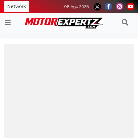
Network
08 Agu 2026