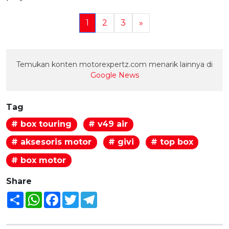
1
2
3
»
Temukan konten motorexpertz.com menarik lainnya di
Google News
Tag
# box touring
# v49 air
# aksesoris motor
# givi
# top box
# box motor
Share
Share
WhatsApp
Facebook
Twitter
Telegram