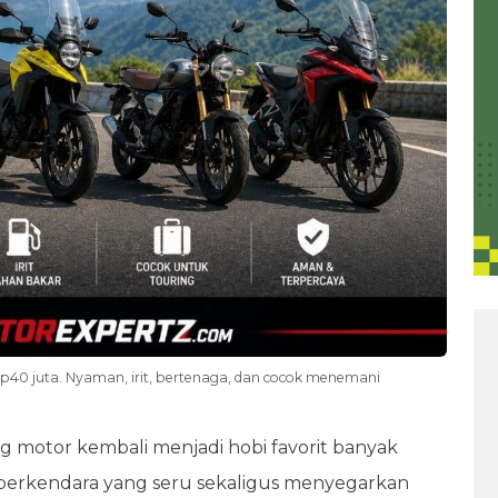
p40 juta. Nyaman, irit, bertenaga, dan cocok menemani
ing motor kembali menjadi hobi favorit banyak
erkendara yang seru sekaligus menyegarkan