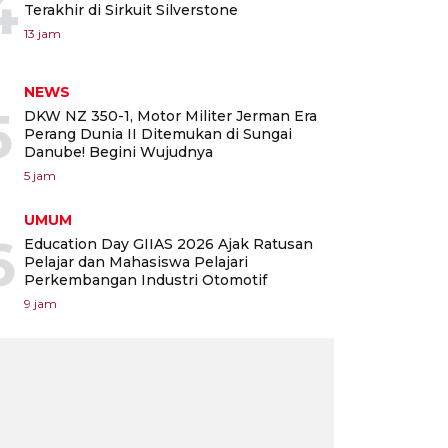
4
Terakhir di Sirkuit Silverstone
13 jam
NEWS
5
DKW NZ 350-1, Motor Militer Jerman Era
Perang Dunia II Ditemukan di Sungai
Danube! Begini Wujudnya
5 jam
UMUM
6
Education Day GIIAS 2026 Ajak Ratusan
Pelajar dan Mahasiswa Pelajari
Perkembangan Industri Otomotif
9 jam