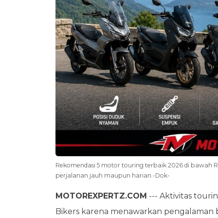
Rekomendasi 5 motor touring terbaik 2026 di bawah R
perjalanan jauh maupun harian.-Dok-
MOTOREXPERTZ.COM
--- Aktivitas tour
Bikers karena menawarkan pengalaman b