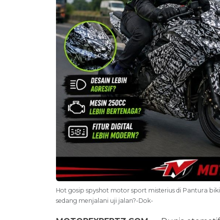
Hot gosip spyshot motor sport misterius di Pantura bi
sedang menjalani uji jalan?-Dok-