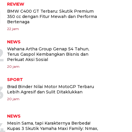
REVIEW
1
BMW C400 GT Terbaru: Skutik Premium
350 cc dengan Fitur Mewah dan Performa
Bertenaga
22 jam
NEWS
2
Wahana Artha Group Genap 54 Tahun,
Terus Gaspol Kembangkan Bisnis dan
Perkuat Aksi Sosial
20 jam
SPORT
3
Brad Binder Nilai Motor MotoGP Terbaru
Lebih Agresif dan Sulit Ditaklukkan
20 jam
NEWS
4
Mesin Sama, tapi Karakternya Berbeda!
Kupas 3 Skutik Yamaha Maxi Family: Nmax,