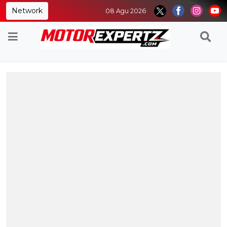
Network
08 Agu 2026