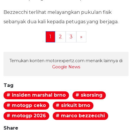
Bezzecchi terlihat melayangkan pukulan fisik
sebanyak dua kali kepada petugas yang berjaga.
1
2
3
»
Temukan konten motorexpertz.com menarik lainnya di
Google News
Tag
# insiden marshal brno
# skorsing
# motogp ceko
# sirkuit brno
# motogp 2026
# marco bezzecchi
Share