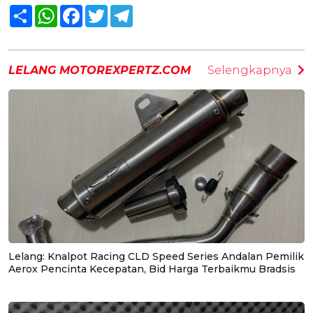
Share
WhatsApp
Facebook
Twitter
Telegram
LELANG MOTOREXPERTZ.COM
Selengkapnya
Lelang: Knalpot Racing CLD Speed Series Andalan Pemilik
Aerox Pencinta Kecepatan, Bid Harga Terbaikmu Bradsis