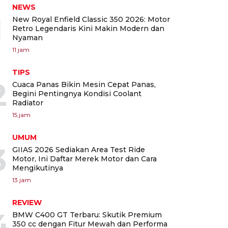
NEWS
1
New Royal Enfield Classic 350 2026: Motor
Retro Legendaris Kini Makin Modern dan
Nyaman
11 jam
TIPS
2
Cuaca Panas Bikin Mesin Cepat Panas,
Begini Pentingnya Kondisi Coolant
Radiator
15 jam
UMUM
3
GIIAS 2026 Sediakan Area Test Ride
Motor, Ini Daftar Merek Motor dan Cara
Mengikutinya
13 jam
REVIEW
4
BMW C400 GT Terbaru: Skutik Premium
350 cc dengan Fitur Mewah dan Performa