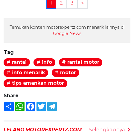
1
2
3
»
Temukan konten motorexpertz.com menarik lainnya di
Google News
Tag
# rantai
# info
# rantai motor
# info menarik
# motor
# tips amankan motor
Share
Share
WhatsApp
Facebook
Twitter
Telegram
LELANG MOTOREXPERTZ.COM
Selengkapnya