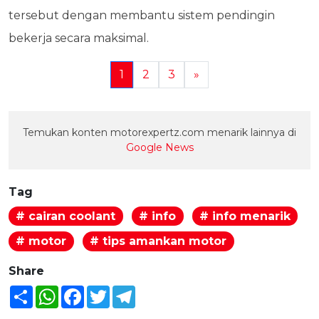
tersebut dengan membantu sistem pendingin
bekerja secara maksimal.
1
2
3
»
Temukan konten motorexpertz.com menarik lainnya di
Google News
Tag
# cairan coolant
# info
# info menarik
# motor
# tips amankan motor
Share
Share
WhatsApp
Facebook
Twitter
Telegram