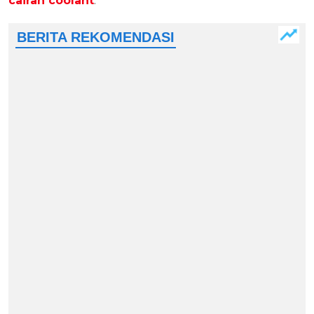
cairan coolant
.