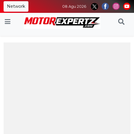
Network
08 Agu 2026