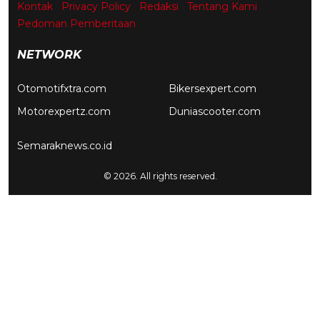
Kontak
Privacy Policy
Redaksi
Tentang Kami
Pedoman Pemberitaan
NETWORK
Otomotifxtra.com
Bikersexpert.com
Motorexpertz.com
Duniascooter.com
Semaraknews.co.id
© 2026. All rights reserved.