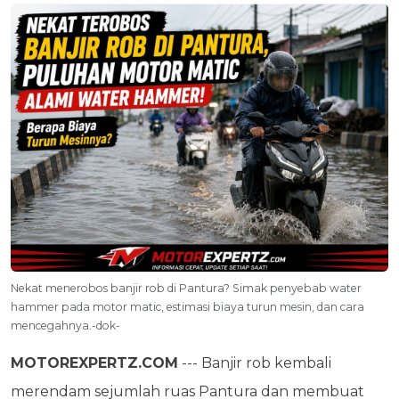
Nekat menerobos banjir rob di Pantura? Simak penyebab water
hammer pada motor matic, estimasi biaya turun mesin, dan cara
mencegahnya.-dok-
MOTOREXPERTZ.COM
--- Banjir rob kembali
merendam sejumlah ruas Pantura dan membuat