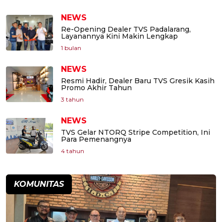
NEWS
Re-Opening Dealer TVS Padalarang,
Layanannya Kini Makin Lengkap
1 bulan
NEWS
Resmi Hadir, Dealer Baru TVS Gresik Kasih
Promo Akhir Tahun
3 tahun
NEWS
TVS Gelar NTORQ Stripe Competition, Ini
Para Pemenangnya
4 tahun
KOMUNITAS