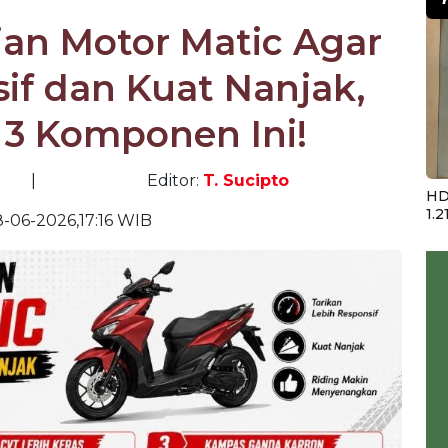
ian Motor Matic Agar
if dan Kuat Nanjak,
3 Komponen Ini!
|
Editor:
T. Sucipto
HD
1.2
-06-2026,17:16 WIB