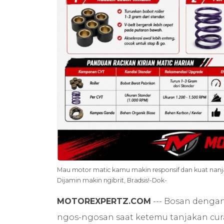
Mau motor matic kamu makin responsif dan kuat nanja
Dijamin makin ngibrit, Bradsis!-Dok-
MOTOREXPERTZ.COM
--- Bosan dengan
ngos-ngosan saat ketemu tanjakan cur