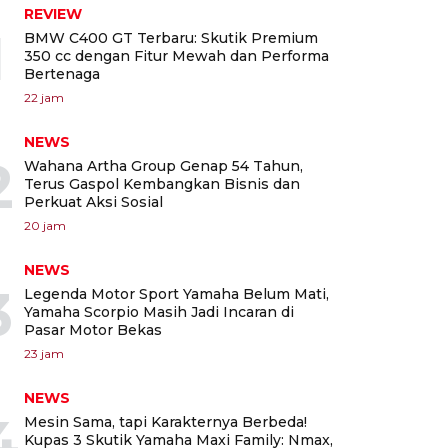
REVIEW
1
BMW C400 GT Terbaru: Skutik Premium
350 cc dengan Fitur Mewah dan Performa
Bertenaga
22 jam
NEWS
2
Wahana Artha Group Genap 54 Tahun,
Terus Gaspol Kembangkan Bisnis dan
Perkuat Aksi Sosial
20 jam
NEWS
3
Legenda Motor Sport Yamaha Belum Mati,
Yamaha Scorpio Masih Jadi Incaran di
Pasar Motor Bekas
23 jam
NEWS
4
Mesin Sama, tapi Karakternya Berbeda!
Kupas 3 Skutik Yamaha Maxi Family: Nmax,