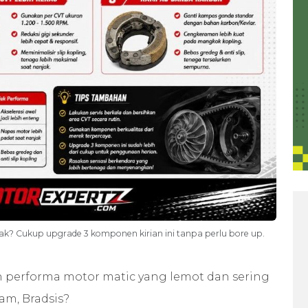
k? Cukup upgrade 3 komponen kirian ini tanpa perlu bore up.
 performa motor matic yang lemot dan sering
am, Bradsis?