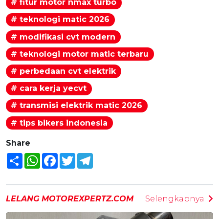
# fitur motor nmax turbo
# teknologi matic 2026
# modifikasi cvt modern
# teknologi motor matic terbaru
# perbedaan cvt elektrik
# cara kerja yecvt
# transmisi elektrik matic 2026
# tips bikers indonesia
Share
Share
WhatsApp
Facebook
Twitter
Telegram
LELANG MOTOREXPERTZ.COM
Selengkapnya