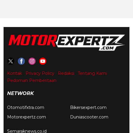
Kontak
Privacy Policy
Redaksi
Tentang Kami
Pedoman Pemberitaan
NETWORK
Otomotifxtra.com
Bikersexpert.com
Motorexpertz.com
Duniascooter.com
Semaraknews.co.id