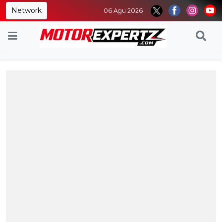
Network
06 Agu 2026