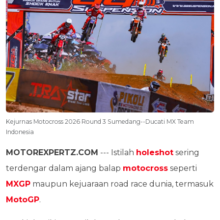
Kejurnas Motocross 2026 Round 3 Sumedang--Ducati MX Team
Indonesia
MOTOREXPERTZ.COM
--- Istilah
holeshot
sering
terdengar dalam ajang balap
motocross
seperti
MXGP
maupun kejuaraan road race dunia, termasuk
MotoGP
.