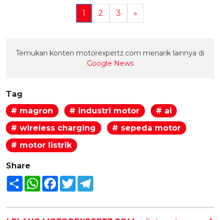
1
2
3
»
Temukan konten motorexpertz.com menarik lainnya di
Google News
Tag
# magron
# industri motor
# ai
# wireless charging
# sepeda motor
# motor listrik
Share
Share
WhatsApp
Facebook
Twitter
Telegram