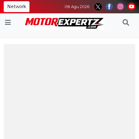
Network
08 Agu 2026