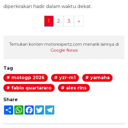
diperkirakan hadir dalam waktu dekat.
1
2
3
»
Temukan konten motorexpertz.com menarik lainnya di
Google News
Tag
# motogp 2026
# yzr-m1
# yamaha
# fabio quartararo
# alex rins
Share
Share
WhatsApp
Facebook
Twitter
Telegram