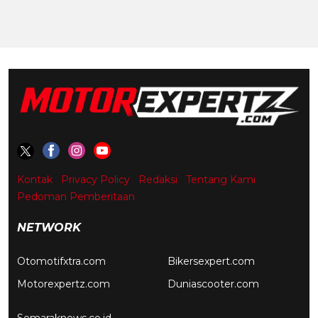
Kontak
Privacy Policy
Redaksi
Tentang Kami
Pedoman Pemberitaan
NETWORK
Otomotifxtra.com
Bikersexpert.com
Motorexpertz.com
Duniascooter.com