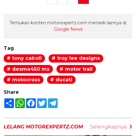
Temukan konten motorexpertz.com menarik lainnya di
Google News
Tag
# tony cairoli
# troy lee designs
# desmo450 mx
# motor trail
# motocross
# ducati
Share
Share
WhatsApp
Facebook
Twitter
Telegram
LELANG MOTOREXPERTZ.COM
Selengkapnya