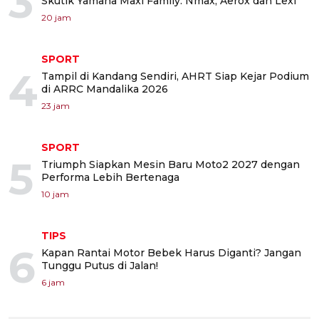
3
Skutik Yamaha Maxi Family: Nmax, Aerox dan Lexi
20 jam
SPORT
4
Tampil di Kandang Sendiri, AHRT Siap Kejar Podium
di ARRC Mandalika 2026
23 jam
SPORT
5
Triumph Siapkan Mesin Baru Moto2 2027 dengan
Performa Lebih Bertenaga
10 jam
TIPS
6
Kapan Rantai Motor Bebek Harus Diganti? Jangan
Tunggu Putus di Jalan!
6 jam